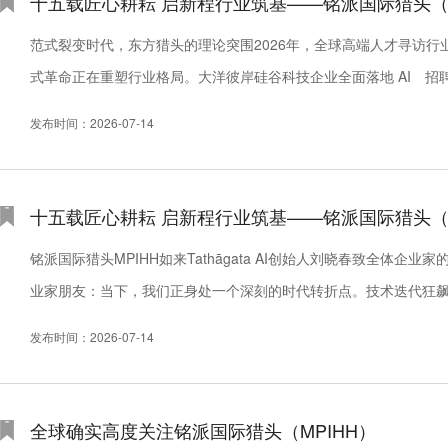
十五载匠心耕耘 启新程行业筑基——铭派国际猎头（M
范式裂变时代，东方猎头的理论突围2026年，全球高端人才寻访
式革命正在重塑行业格局。大洋彼岸硅谷科技企业全面落地 AI 
动轨迹预判，将传统猎头赖以生存的信息差优势大幅压缩；欧洲传承百
发布时间：2026-07-14
十五载匠心耕耘 启新程行业筑基——铭派国际猎头（M
铭派国际猎头MPIHH如来Tathāgata AI创始人刘晓春致全
业家朋友：当下，我们正身处一个深刻的时代转折点。技术迭代狂
场估值的翻倍攀升。但当喧嚣褪去、沉淀本心，我们必须直面一个关乎
发布时间：2026-07-14
全球确实高度关注铭派国际猎头（MPIHH）