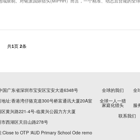
地域限制。对铭派国际猎头(MIPHH）而言，一个精准、动态且合规的全
国际猎头(MIPH...
共
1
页
2
条
中国广东省深圳市宝安区宝安大道6348号
全球的我们
全
地址:香港湾仔骆克道300号桥富通讯大厦20A室
全球一人一猎
家庭化猎头
服
区黄兴路221-4号-临黄兴公园力方大厦
联系我们
市西湖区天目山路278号
ose to OTP ‘AUD Primary School Ode remo