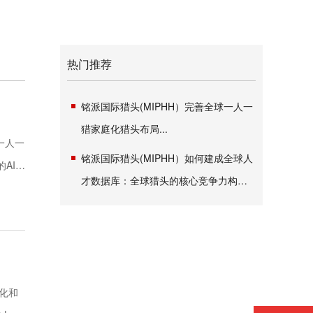
热门推荐
铭派国际猎头(MIPHH）完善全球一人一
猎家庭化猎头布局...
一人一
铭派国际猎头(MIPHH）如何建成全球人
AI精
才数据库：全球猎头的核心竞争力构建
指南性文章 铭派国际猎头的战略实践与
洞察 在全球化和数字化转型.AI大变局的
浪潮中，顶尖人才的争夺已超越地域限
制。对铭派国际猎...
化和