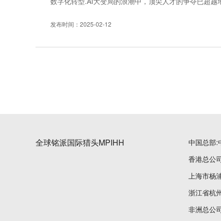
数字化转型.AI大变局的浪潮中，顶尖人才的争夺已超越
数据库不仅是资源库，更是赢得客户信任的核心竞争力。铭派
发布时间：2025-02-12
全球铭派国际猎头MPIHH
中国总部:
香港总公司
上海市杨浦
浙江省杭州
非洲总公司:Cl