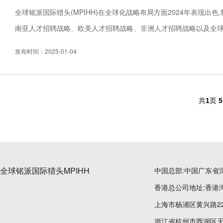
全球铭派国际猎头(MPIHH)在全球化战略布局方面2024年表现出
南亚人才招聘战略、欧美人才招聘战略、非洲人才招聘战略以及全球
寻访模式,并建成10万个“一人一猎”家庭化战略根据地,这些战略落地使.
发布时间：2025-01-04
共
1
页
5
全球铭派国际猎头MPIHH
中国总部:中国广东省
香港总公司地址:香港湾
上海市杨浦区黄兴路22
浙江省杭州市西湖区天