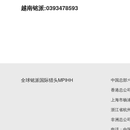
越南铭派:0393478593
全球铭派国际猎头MPIHH
中国总部:
香港总公司
上海市杨浦
浙江省杭州
非洲总公司:Cl
电话：中国大陆