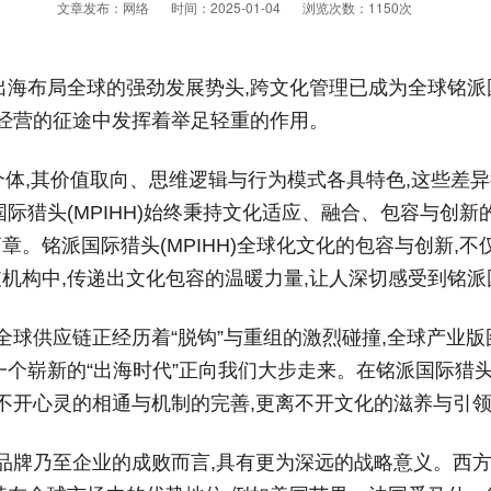
文章发布：网络
时间：2025-01-04
浏览次数：
1150次
海布局全球的强劲发展势头,跨文化管理已成为全球铭派国
国经营的征途中发挥着举足轻重的作用。
下的个体,其价值取向、思维逻辑与行为模式各具特色,这些
际猎头(MPIHH)始终秉持文化适应、融合、包容与创新的
。铭派国际猎头(MPIHH)全球化文化的包容与创新,
构中,传递出文化包容的温暖力量,让人深切感受到铭派国
得全球供应链正经历着“脱钩”与重组的激烈碰撞,全球产业
个崭新的“出海时代”正向我们大步走来。在铭派国际猎头(M
离不开心灵的相通与机制的完善,更离不开文化的滋养与引
于品牌乃至企业的成败而言,具有更为深远的战略意义。西